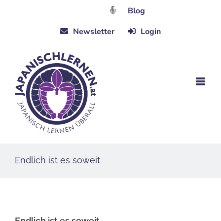
Zum
Blog
Inhalt
Newsletter
Login
springen
Endlich ist es soweit
Endlich ist es soweit