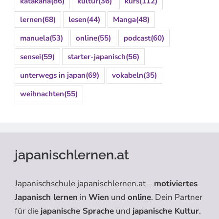
katakana
(86)
kultur
(36)
kurs
(112)
lernen
(68)
lesen
(44)
Manga
(48)
manuela
(53)
online
(55)
podcast
(60)
sensei
(59)
starter-japanisch
(56)
unterwegs in japan
(69)
vokabeln
(35)
weihnachten
(55)
japanischlernen.at
Japanischschule japanischlernen.at –
motiviertes
Japanisch lernen
in
Wien
und
online
. Dein Partner
für die
japanische Sprache
und
japanische Kultur
.