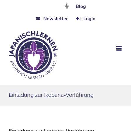
Zum
Blog
Inhalt
Newsletter
Login
springen
Einladung zur Ikebana-Vorführung
Einladung zur Ikebana-Vorführung