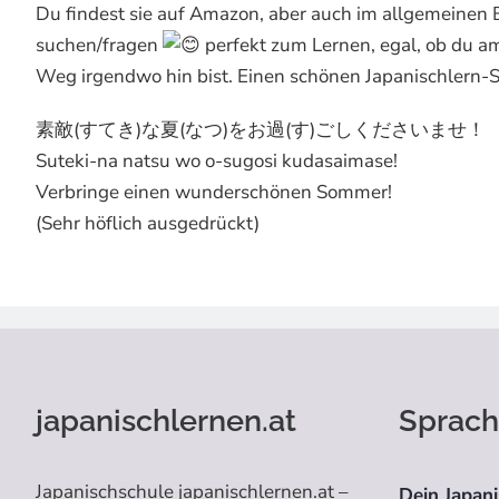
Du findest sie auf Amazon, aber auch im allgemeinen 
suchen/fragen
perfekt zum Lernen, egal, ob du am
Weg irgendwo hin bist. Einen schönen Japanischlern
素敵(すてき)な夏(なつ)をお過(す)ごしくださいませ！
Suteki-na natsu wo o-sugosi kudasaimase!
Verbringe einen wunderschönen Sommer!
(Sehr höflich ausgedrückt)
japanischlernen.at
Sprach
Japanischschule japanischlernen.at –
Dein Japani