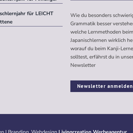
ischlernjahr für LEICHT
Wie du besonders schwieri
ittene
Grammatik besser verstehe
welche Lernmethoden bei
Japanischlernen wirklich h
worauf du beim Kanji-Lern
solltest, erfährst du in uns
Newsletter
Newsletter anmelde
n | Branding, Webdesign
Livingcreation Werbeagentur