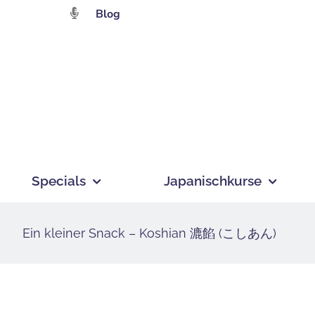
Zum
Blog
Inhalt
springen
Specials
Japanischkurse
Ein kleiner Snack – Koshian 漉餡 (こしあん)