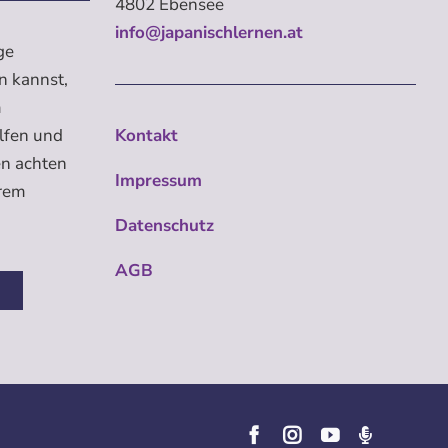
4802 Ebensee
info@japanischlernen.at
ge
n kannst,
m
elfen und
Kontakt
en achten
Impressum
erem
Datenschutz
AGB
n