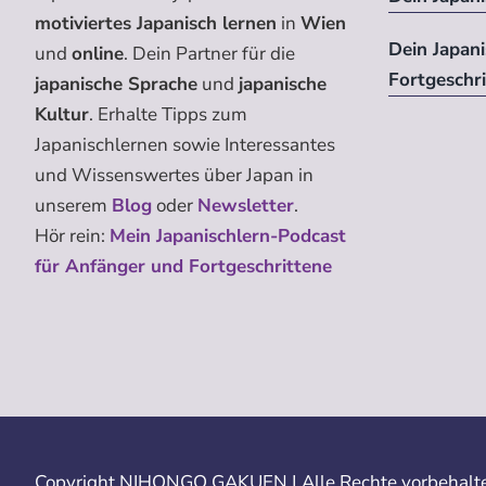
motiviertes Japanisch lernen
in
Wien
Dein Japan
und
online
. Dein Partner für die
Fortgeschr
japanische Sprache
und
japanische
Kultur
. Erhalte Tipps zum
Japanischlernen sowie Interessantes
und Wissenswertes über Japan in
unserem
Blog
oder
Newsletter
.
Hör rein:
Mein Japanischlern-Podcast
für Anfänger und Fortgeschrittene
Copyright
NIHONGO GAKUEN | Alle Rechte vorbehalte