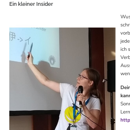
Ein kleiner Insider
Wuss
schr
vorb
jede
ich 
Ver
Auss
wen
Dei
kan
Sonn
Lern
htt