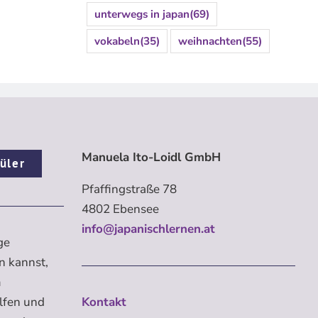
unterwegs in japan
(69)
vokabeln
(35)
weihnachten
(55)
Manuela Ito-Loidl GmbH
üler
Pfaffingstraße 78
4802 Ebensee
info@japanischlernen.at
ge
n kannst,
m
elfen und
Kontakt