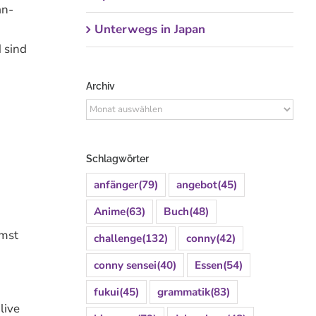
an-
Unterwegs in Japan
 sind
Archiv
Archiv
Schlagwörter
anfänger
(79)
angebot
(45)
Anime
(63)
Buch
(48)
mmst
challenge
(132)
conny
(42)
conny sensei
(40)
Essen
(54)
fukui
(45)
grammatik
(83)
live