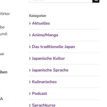
nach:
Wörter
Kategorien
Aktuelles
ibe
 und:
Anime/Manga
Das traditionelle Japan
aar
Japanische Kultur
Japanische Sprache
iben
Kulinarisches
e
Podcast
pA
Sprachkurse