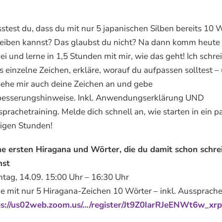
test du, dass du mit nur 5 japanischen Silben bereits 10 
eiben kannst? Das glaubst du nicht? Na dann komm heute
ei und lerne in 1,5 Stunden mit mir, wie das geht! Ich schre
s einzelne Zeichen, erkläre, worauf du aufpassen solltest –
sehe mir auch deine Zeichen an und gebe
besserungshinweise. Inkl. Anwendungserklärung UND
prachetraining. Melde dich schnell an, wie starten in ein p
igen Stunden!
ne ersten Hiragana und Wörter, die du damit schon schre
nst
tag, 14.09. 15:00 Uhr – 16:30 Uhr
e mit nur 5 Hiragana-Zeichen 10 Wörter – inkl. Aussprach
ps://us02web.zoom.us/…/register/Jt9Z0IarRJeENWt6w_xr