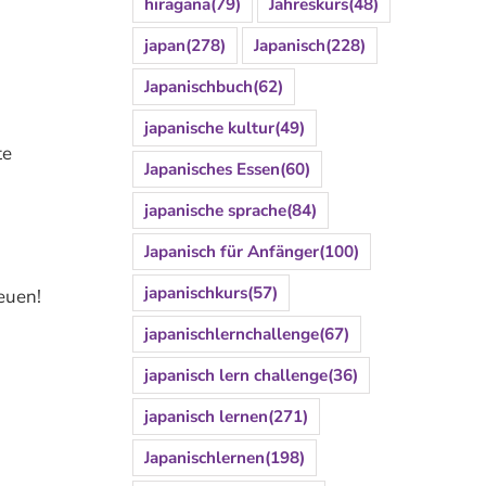
hiragana
(79)
Jahreskurs
(48)
japan
(278)
Japanisch
(228)
Japanischbuch
(62)
japanische kultur
(49)
te
Japanisches Essen
(60)
japanische sprache
(84)
Japanisch für Anfänger
(100)
japanischkurs
(57)
euen!
japanischlernchallenge
(67)
japanisch lern challenge
(36)
japanisch lernen
(271)
Japanischlernen
(198)