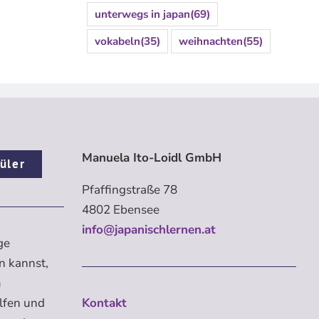
unterwegs in japan
(69)
vokabeln
(35)
weihnachten
(55)
Manuela Ito-Loidl GmbH
üler
Pfaffingstraße 78
4802 Ebensee
info@japanischlernen.at
ge
n kannst,
m
elfen und
Kontakt