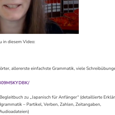
u in diesem Video:
örter, allererste einfachste Grammatik, viele Schreibübung
p/B09M5KYDBK/
gleitbuch zu „Japanisch für Anfänger“ (detaillierte Erklä
grammatik – Partikel, Verben, Zahlen, Zeitangaben,
 Audioadateien)