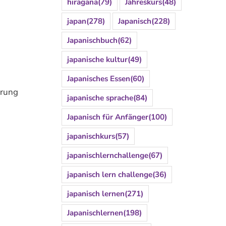
hiragana
(79)
Jahreskurs
(48)
japan
(278)
Japanisch
(228)
n
Japanischbuch
(62)
japanische kultur
(49)
Japanisches Essen
(60)
ärung
japanische sprache
(84)
Japanisch für Anfänger
(100)
japanischkurs
(57)
japanischlernchallenge
(67)
japanisch lern challenge
(36)
japanisch lernen
(271)
Japanischlernen
(198)