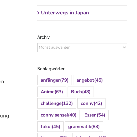
Unterwegs in Japan
Archiv
Archiv
Schlagwörter
anfänger
(79)
angebot
(45)
en
Anime
(63)
Buch
(48)
challenge
(132)
conny
(42)
conny sensei
(40)
Essen
(54)
rung
fukui
(45)
grammatik
(83)