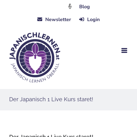
Zum
Blog
Inhalt
Newsletter
Login
springen
Der Japanisch 1 Live Kurs staret!
Der Japanisch 1 Live Kurs staret!