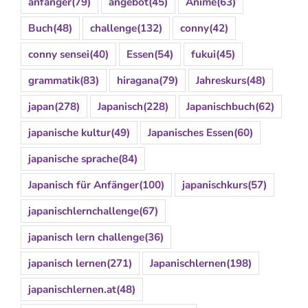
anfänger
(79)
angebot
(45)
Anime
(63)
Buch
(48)
challenge
(132)
conny
(42)
conny sensei
(40)
Essen
(54)
fukui
(45)
grammatik
(83)
hiragana
(79)
Jahreskurs
(48)
japan
(278)
Japanisch
(228)
Japanischbuch
(62)
japanische kultur
(49)
Japanisches Essen
(60)
japanische sprache
(84)
Japanisch für Anfänger
(100)
japanischkurs
(57)
japanischlernchallenge
(67)
japanisch lern challenge
(36)
japanisch lernen
(271)
Japanischlernen
(198)
japanischlernen.at
(48)