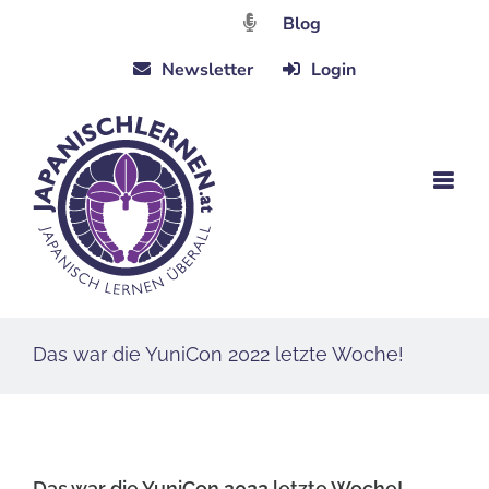
Zum
Blog
Inhalt
Newsletter
Login
springen
Das war die YuniCon 2022 letzte Woche!
Das war die YuniCon 2022 letzte Woche!