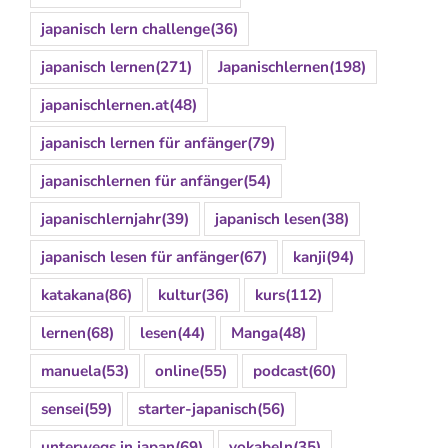
japanisch lern challenge
(36)
japanisch lernen
(271)
Japanischlernen
(198)
japanischlernen.at
(48)
japanisch lernen für anfänger
(79)
japanischlernen für anfänger
(54)
japanischlernjahr
(39)
japanisch lesen
(38)
japanisch lesen für anfänger
(67)
kanji
(94)
katakana
(86)
kultur
(36)
kurs
(112)
lernen
(68)
lesen
(44)
Manga
(48)
manuela
(53)
online
(55)
podcast
(60)
sensei
(59)
starter-japanisch
(56)
unterwegs in japan
(69)
vokabeln
(35)