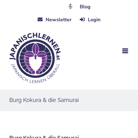
Zum
Blog
Inhalt
Newsletter
Login
springen
Burg Kokura & die Samurai
Burg Kokura & die Samurai