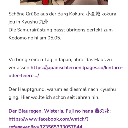
Schöne Grüße aus der Burg Kokura 小倉城 kokura-
jou in Kyushu 九州
Die Samurairüstung passt übrigens perfekt zum
Kodomo no hi am 05.05.
Verbringe einen Tag in Japan, ohne das Haus zu
verlassen:
https://japanischlernen.lpages.co/kintaro-
oder-feiere…/
Der Hauptgrund, warum es diesmal nach Kyushu
ging. Hier wollte ich schon seit Jahren hin.
Der Blauregen, Wisteria, Fuji no hana 藤の花
:
https://www.facebook.com/watch/?
ref=saved&v=323565333057844