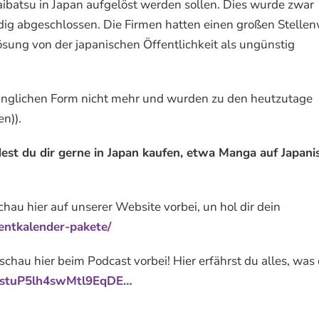
ibatsu in Japan aufgelöst werden sollen. Dies wurde zwar
ändig abgeschlossen. Die Firmen hatten einen großen Stelle
ösung von der japanischen Öffentlichkeit als ungünstig
rünglichen Form nicht mehr und wurden zu den heutzutage
n)).
st du dir gerne in Japan kaufen, etwa Manga auf Japani
au hier auf unserer Website vorbei, un hol dir dein
ventkalender-pakete/
chau hier beim Podcast vorbei! Hier erfährst du alles, was
s0astuP5lh4swMtl9EqDE…