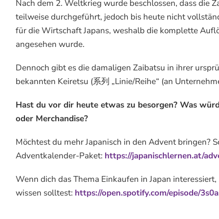
Nach dem 2. Weltkrieg wurde beschlossen, dass die Za
teilweise durchgeführt, jedoch bis heute nicht vollst
für die Wirtschaft Japans, weshalb die komplette Aufl
angesehen wurde.
Dennoch gibt es die damaligen Zaibatsu in ihrer ursp
bekannten Keiretsu (系列 „Linie/Reihe“ (an Unternehme
Hast du vor dir heute etwas zu besorgen? Was würde
oder Merchandise?
Möchtest du mehr Japanisch in den Advent bringen? Sch
Adventkalender-Paket:
https://japanischlernen.at/ad
Wenn dich das Thema Einkaufen in Japan interessiert, s
wissen solltest:
https://open.spotify.com/episode/3