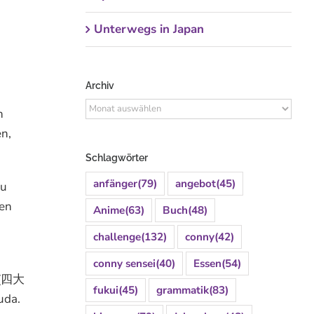
Unterwegs in Japan
Archiv
Archiv
h
n,
Schlagwörter
anfänger
(79)
angebot
(45)
zu
ten
Anime
(63)
Buch
(48)
challenge
(132)
conny
(42)
conny sensei
(40)
Essen
(54)
“ (四大
fukui
(45)
grammatik
(83)
uda.