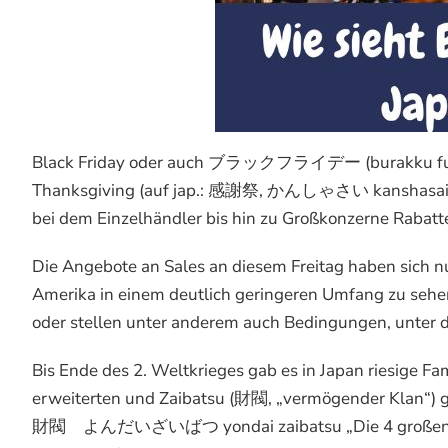
Black Friday oder auch ブラックフライデー (burakku furai
Thanksgiving (auf jap.: 感謝祭, かんしゃさい kanshasai) st
bei dem Einzelhändler bis hin zu Großkonzerne Rabatt
Die Angebote an Sales an diesem Freitag haben sich nu
Amerika in einem deutlich geringeren Umfang zu sehen.
oder stellen unter anderem auch Bedingungen, unter 
Bis Ende des 2. Weltkrieges gab es in Japan riesige F
erweiterten und Zaibatsu (財閥, „vermögender Klan“) 
財閥 よんだいざいばつ yondai zaibatsu „Die 4 großen Zaiba