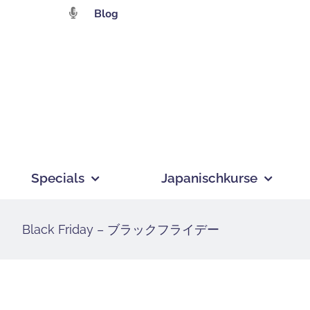
Zum
Blog
Inhalt
springen
Specials
Japanischkurse
Black Friday – ブラックフライデー