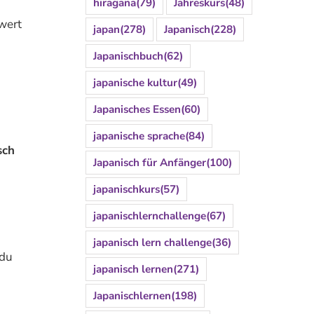
hiragana
(79)
Jahreskurs
(48)
nwert
japan
(278)
Japanisch
(228)
Japanischbuch
(62)
japanische kultur
(49)
Japanisches Essen
(60)
japanische sprache
(84)
sch
Japanisch für Anfänger
(100)
japanischkurs
(57)
japanischlernchallenge
(67)
japanisch lern challenge
(36)
 du
japanisch lernen
(271)
Japanischlernen
(198)