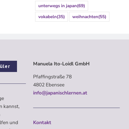
unterwegs in japan
(69)
vokabeln
(35)
weihnachten
(55)
Manuela Ito-Loidl GmbH
üler
Pfaffingstraße 78
4802 Ebensee
info@japanischlernen.at
ge
n kannst,
m
elfen und
Kontakt