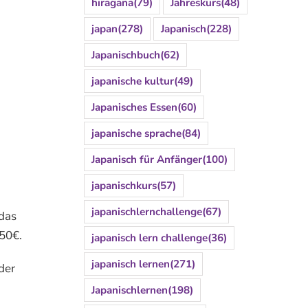
hiragana
(79)
Jahreskurs
(48)
japan
(278)
Japanisch
(228)
Japanischbuch
(62)
japanische kultur
(49)
Japanisches Essen
(60)
japanische sprache
(84)
Japanisch für Anfänger
(100)
japanischkurs
(57)
japanischlernchallenge
(67)
 das
 50€.
japanisch lern challenge
(36)
japanisch lernen
(271)
der
Japanischlernen
(198)