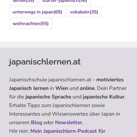
sensei
(59)
starter-japanisch
(56)
unterwegs in japan
(69)
vokabeln
(35)
weihnachten
(55)
japanischlernen.at
Japanischschule japanischlernen.at –
motiviertes
Japanisch lernen
in
Wien
und
online
. Dein Partner
für die
japanische Sprache
und
japanische Kultur
.
Erhalte Tipps zum Japanischlernen sowie
Interessantes und Wissenswertes über Japan in
unserem
Blog
oder
Newsletter
.
Hör rein:
Mein Japanischlern-Podcast für