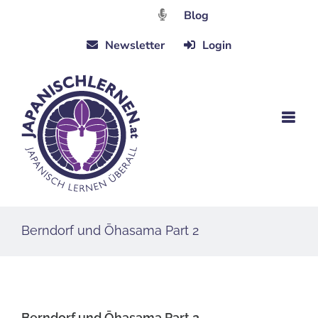
Zum
Blog
Inhalt
Newsletter
Login
springen
Berndorf und Ōhasama Part 2
Berndorf und Ōhasama Part 2