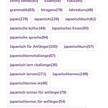
conny sensei
(40)
Essen
(54)
fukui
(45)
grammatik
(83)
hiragana
(79)
Jahreskurs
(48)
japan
(278)
Japanisch
(228)
Japanischbuch
(62)
japanische kultur
(49)
Japanisches Essen
(60)
japanische sprache
(84)
Japanisch für Anfänger
(100)
japanischkurs
(57)
japanischlernchallenge
(67)
japanisch lern challenge
(36)
japanisch lernen
(271)
Japanischlernen
(198)
japanischlernen.at
(48)
japanisch lernen für anfänger
(79)
japanischlernen für anfänger
(54)