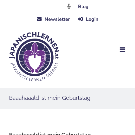
Zum
Blog
Inhalt
Newsletter
Login
springen
Baaahaaald ist mein Geburtstag
Baaahaaald ist mein Geburtstag