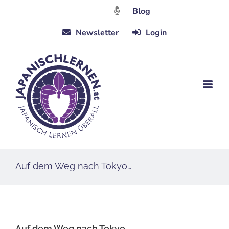
Zum
Blog
Inhalt
Newsletter
Login
springen
Auf dem Weg nach Tokyo…
Auf dem Weg nach Tokyo…