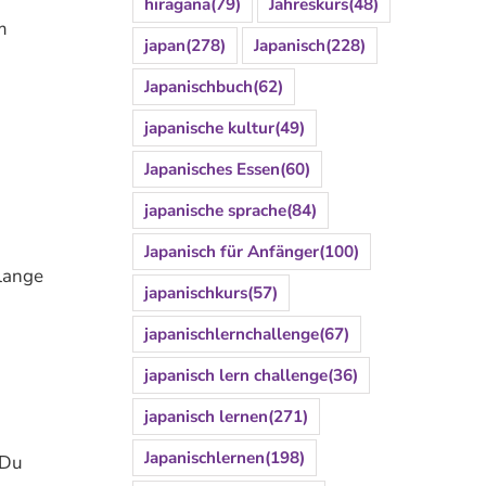
hiragana
(79)
Jahreskurs
(48)
m
japan
(278)
Japanisch
(228)
Japanischbuch
(62)
japanische kultur
(49)
Japanisches Essen
(60)
japanische sprache
(84)
Japanisch für Anfänger
(100)
olange
japanischkurs
(57)
japanischlernchallenge
(67)
japanisch lern challenge
(36)
japanisch lernen
(271)
Japanischlernen
(198)
 Du