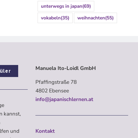
unterwegs in japan
(69)
vokabeln
(35)
weihnachten
(55)
Manuela Ito-Loidl GmbH
üler
Pfaffingstraße 78
4802 Ebensee
info@japanischlernen.at
ge
n kannst,
m
elfen und
Kontakt