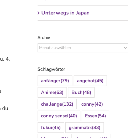
Unterwegs in Japan
Archiv
Archiv
u, 4.
Schlagwörter
anfänger
(79)
angebot
(45)
s
Anime
(63)
Buch
(48)
challenge
(132)
conny
(42)
h du
conny sensei
(40)
Essen
(54)
fukui
(45)
grammatik
(83)