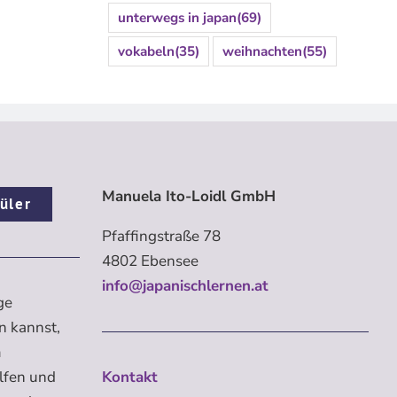
unterwegs in japan
(69)
vokabeln
(35)
weihnachten
(55)
Manuela Ito-Loidl GmbH
üler
Pfaffingstraße 78
4802 Ebensee
info@japanischlernen.at
ge
n kannst,
m
elfen und
Kontakt