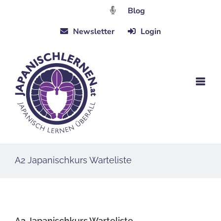
Zum
Blog
Inhalt
Newsletter
Login
springen
A2 Japanischkurs Warteliste
A2 Japanischkurs Warteliste