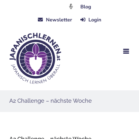
Zum
Blog
Inhalt
Newsletter
Login
springen
A2 Challenge – nächste Woche
A2 Challenge – nächste Woche