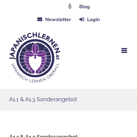
Zum
Blog
Inhalt
Newsletter
Login
springen
A1.1 & A1.3 Sonderangebot
A1.1 & A1.3 Sonderangebot