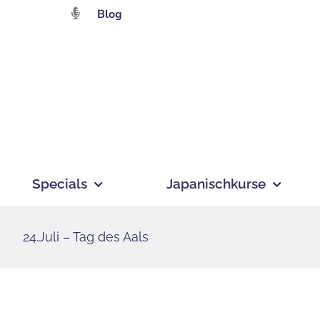
Zum
Blog
Inhalt
springen
Specials
Japanischkurse
24.Juli – Tag des Aals