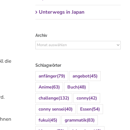
Unterwegs in Japan
Archiv
Archiv
l die
Schlagwörter
anfänger
(79)
angebot
(45)
Anime
(63)
Buch
(48)
rd.
challenge
(132)
conny
(42)
conny sensei
(40)
Essen
(54)
bohnen
fukui
(45)
grammatik
(83)