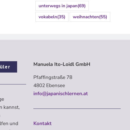
unterwegs in japan
(69)
vokabeln
(35)
weihnachten
(55)
Manuela Ito-Loidl GmbH
üler
Pfaffingstraße 78
4802 Ebensee
info@japanischlernen.at
ge
n kannst,
m
elfen und
Kontakt