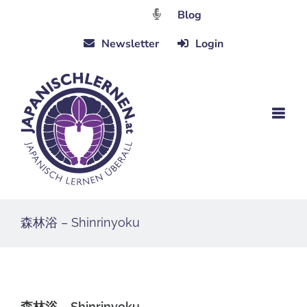
Zum
Blog
Inhalt
Newsletter
Login
springen
森林浴 – Shinrinyoku
森林浴 – Shinrinyoku