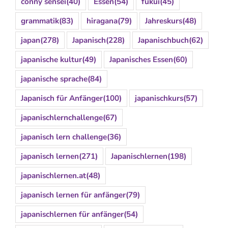
conny sensei
(40)
Essen
(54)
fukui
(45)
grammatik
(83)
hiragana
(79)
Jahreskurs
(48)
japan
(278)
Japanisch
(228)
Japanischbuch
(62)
japanische kultur
(49)
Japanisches Essen
(60)
japanische sprache
(84)
Japanisch für Anfänger
(100)
japanischkurs
(57)
japanischlernchallenge
(67)
japanisch lern challenge
(36)
japanisch lernen
(271)
Japanischlernen
(198)
japanischlernen.at
(48)
japanisch lernen für anfänger
(79)
japanischlernen für anfänger
(54)