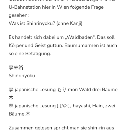
U-Bahnstation hier in Wien folgende Frage
gesehen:
Was ist Shinrinyoku? (ohne Kanji)
Es handelt sich dabei um „Waldbaden“. Das soll
Körper und Geist guttun. Baumumarmen ist auch
so eine Betätigung.
森林浴
Shinrinyoku
森 japanische Lesung もり mori Wald drei Bäume
木
林 japanische Lesung はやし hayashi, Hain, zwei
Bäume 木
Zusammen gelesen spricht man sie shin-rin aus