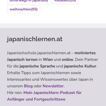
unterwegs in japan
(69)
vokabeln
(35)
weihnachten
(55)
japanischlernen.at
Japanischschule japanischlernen.at –
motiviertes
Japanisch lernen
in
Wien
und
online
. Dein Partner
für die
japanische Sprache
und
japanische Kultur
.
Erhalte Tipps zum Japanischlernen sowie
Interessantes und Wissenswertes über Japan in
unserem
Blog
oder
Newsletter
.
Hör rein:
Mein Japanischlern-Podcast für
Anfänger und Fortgeschrittene