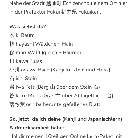
Nähe der Stadt 越前町 Echizenchou einem Ort hier
in der Präfektur Fukui 福井県 Fukuiken.
Was siehst du?
木 ki Baum
林 hayashi Wäldchen, Hain
森 mori Wald (gleich 3 Bäume)
川 kawa Fluss
小川 ogawa Bach (Kanji für klein und Fluss)
石 ishi Stein
岩 iwa Fels (Berg 山 über dem Stein 石)
苔 koke Moos (Gras 艹 über Ablagefläche 台)
落ち葉 ochiba heruntergefallenes Blatt
So, jetzt, da ich deine (Kanji und Japanischlern)
Aufmerksamkeit habe:
Hol dir meinen 16teiligen Online Lern-Paket mit