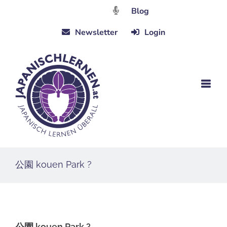
Zum
Blog
Inhalt
Newsletter
Login
springen
公園 kouen Park ?
公園 kouen Park ?