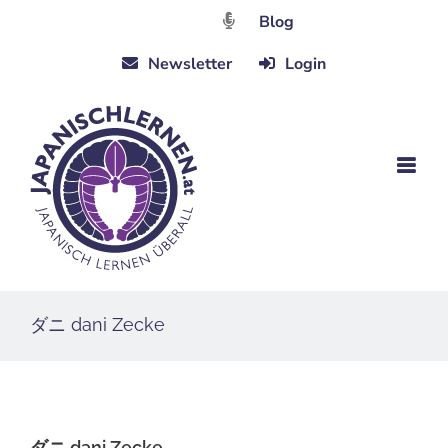
Zum
Blog
Inhalt
Newsletter
Login
springen
ダニ dani Zecke
ダニ dani Zecke