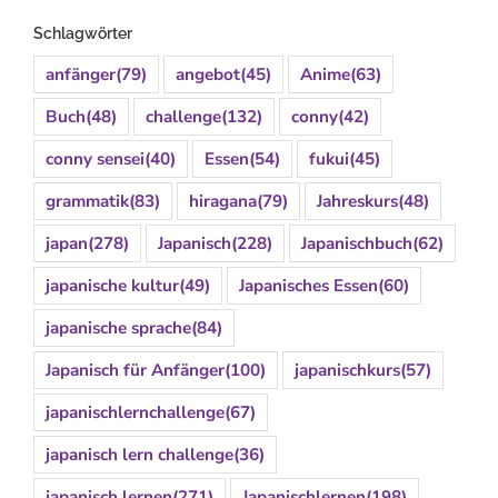
Schlagwörter
anfänger
(79)
angebot
(45)
Anime
(63)
Buch
(48)
challenge
(132)
conny
(42)
conny sensei
(40)
Essen
(54)
fukui
(45)
grammatik
(83)
hiragana
(79)
Jahreskurs
(48)
japan
(278)
Japanisch
(228)
Japanischbuch
(62)
japanische kultur
(49)
Japanisches Essen
(60)
japanische sprache
(84)
Japanisch für Anfänger
(100)
japanischkurs
(57)
japanischlernchallenge
(67)
japanisch lern challenge
(36)
japanisch lernen
(271)
Japanischlernen
(198)