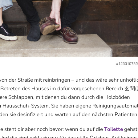
on der Straße mit reinbringen – und das wäre sehr unhöfli
h vor Betreten des Hauses im dafür vorgesehenen Bereich 玄
ere Schlappen, mit denen du dann durch die Holzböden
t ein Hausschuh-System. Sie haben eigene Reinigungsautoma
en sie desinfiziert und warten auf den nächsten Patienten
de steht dir aber noch bevor: wenn du auf die
Toilette
gehst.
d die sind exklusiv nur für das stille Örtchen. Auf keinen 