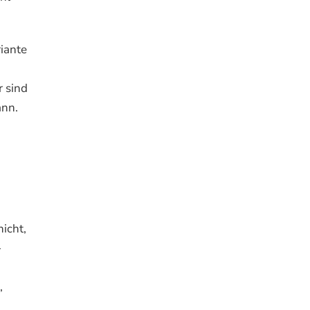
riante
r sind
ann.
icht,
-
,