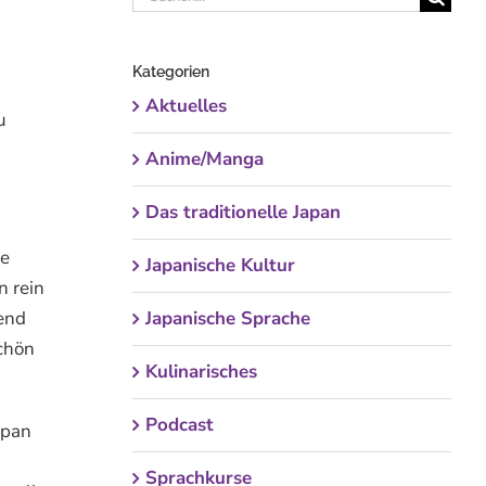
nach:
Kategorien
Aktuelles
u
Anime/Manga
Das traditionelle Japan
he
Japanische Kultur
n rein
end
Japanische Sprache
schön
Kulinarisches
Podcast
apan
Sprachkurse