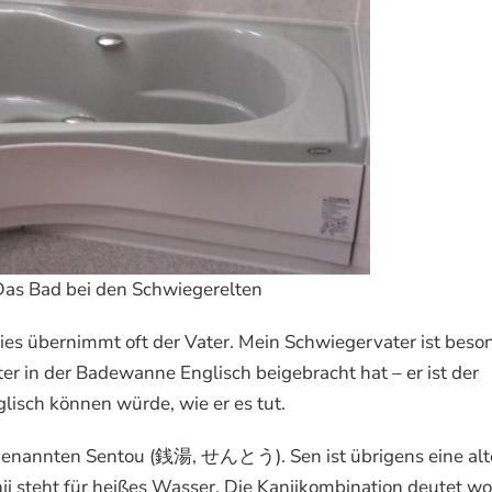
Das Bad bei den Schwiegerelten
es übernimmt oft der Vater. Mein Schwiegervater ist beso
r in der Badewanne Englisch beigebracht hat – er ist der
lisch können würde, wie er es tut.
sogenannten Sentou (銭湯, せんとう). Sen ist übrigens eine alt
nji steht für heißes Wasser. Die Kanjikombination deutet wo