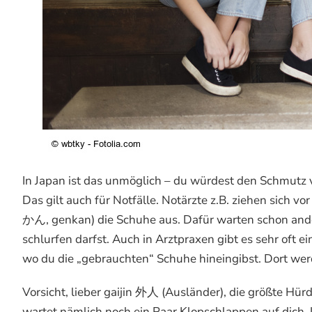
In Japan ist das unmöglich – du würdest den Schmutz v
Das gilt auch für Notfälle. Notärzte z.B. ziehen sic
かん, genkan) die Schuhe aus. Dafür warten schon and
schlurfen darfst. Auch in Arztpraxen gibt es sehr of
wo du die „gebrauchten“ Schuhe hineingibst. Dort werd
Vorsicht, lieber gaijin 外人 (Ausländer), die größte Hür
wartet nämlich noch ein Paar Klopschlappen auf dich. Un