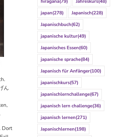
hiragana
(79)
Jahreskurs
(48)
japan
(278)
Japanisch
(228)
Japanischbuch
(62)
japanische kultur
(49)
Japanisches Essen
(60)
japanische sprache
(84)
Japanisch für Anfänger
(100)
ch.
japanischkurs
(57)
関(げん
japanischlernchallenge
(67)
ten,
japanisch lern challenge
(36)
.
japanisch lernen
(271)
 Dort
Japanischlernen
(198)
Fall