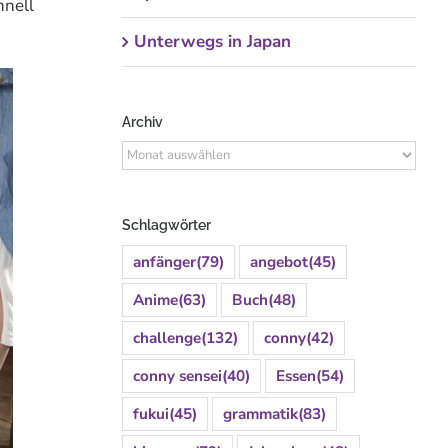
hnell
Unterwegs in Japan
Archiv
Archiv
Schlagwörter
anfänger
(79)
angebot
(45)
Anime
(63)
Buch
(48)
challenge
(132)
conny
(42)
conny sensei
(40)
Essen
(54)
fukui
(45)
grammatik
(83)