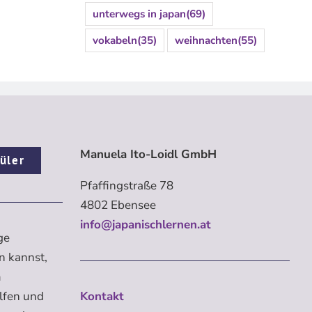
unterwegs in japan
(69)
vokabeln
(35)
weihnachten
(55)
Manuela Ito-Loidl GmbH
üler
Pfaffingstraße 78
4802 Ebensee
info@japanischlernen.at
ge
n kannst,
m
elfen und
Kontakt