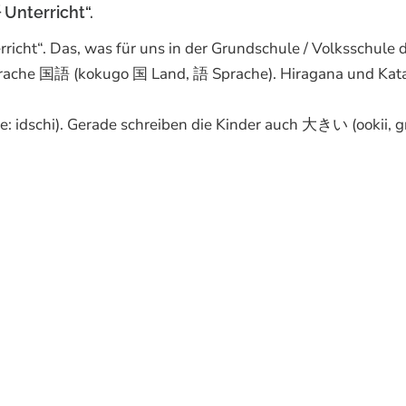
Unterricht“.
cht“. Das, was für uns in der Grundschule / Volksschule 
ersprache 国語 (kokugo 国 Land, 語 Sprache). Hiragana und Ka
he: idschi). Gerade schreiben die Kinder auch 大きい (ookii, g