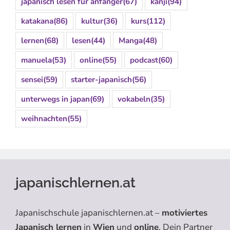
japanisch lesen für anfänger
(67)
kanji
(94)
katakana
(86)
kultur
(36)
kurs
(112)
lernen
(68)
lesen
(44)
Manga
(48)
manuela
(53)
online
(55)
podcast
(60)
sensei
(59)
starter-japanisch
(56)
unterwegs in japan
(69)
vokabeln
(35)
weihnachten
(55)
japanischlernen.at
Japanischschule japanischlernen.at –
motiviertes
Japanisch lernen
in
Wien
und
online
. Dein Partner