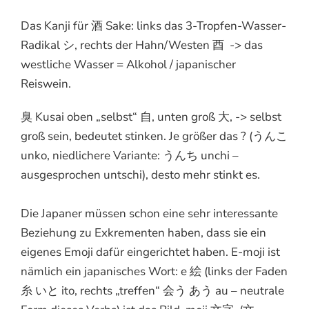
Das Kanji für 酒 Sake: links das 3-Tropfen-Wasser-
Radikal シ, rechts der Hahn/Westen 酉 -> das
westliche Wasser = Alkohol / japanischer
Reiswein.
臭 Kusai oben „selbst“ 自, unten groß 大, -> selbst
groß sein, bedeutet stinken. Je größer das ? (うんこ
unko, niedlichere Variante: うんち unchi –
ausgesprochen untschi), desto mehr stinkt es.
Die Japaner müssen schon eine sehr interessante
Beziehung zu Exkrementen haben, dass sie ein
eigenes Emoji dafür eingerichtet haben. E-moji ist
nämlich ein japanisches Wort: e 絵 (links der Faden
糸 いと ito, rechts „treffen“ 会う あう au – neutrale