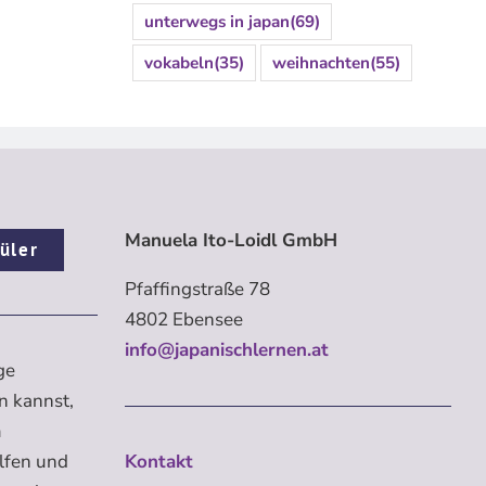
unterwegs in japan
(69)
vokabeln
(35)
weihnachten
(55)
Manuela Ito-Loidl GmbH
üler
Pfaffingstraße 78
4802 Ebensee
info@japanischlernen.at
ge
n kannst,
m
elfen und
Kontakt