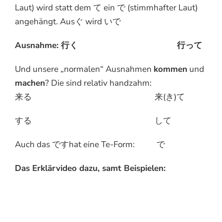
Laut) wird statt dem て ein で (stimmhafter Laut)
angehängt. Ausぐ wird いで
Ausnahme:
行く
行って
Und unsere „normalen“ Ausnahmen
kommen
und
machen
? Die sind relativ handzahm:
来る 来(き)て
する して
Auch das ですhat eine Te-Form: で
Das Erklärvideo dazu, samt Beispielen: