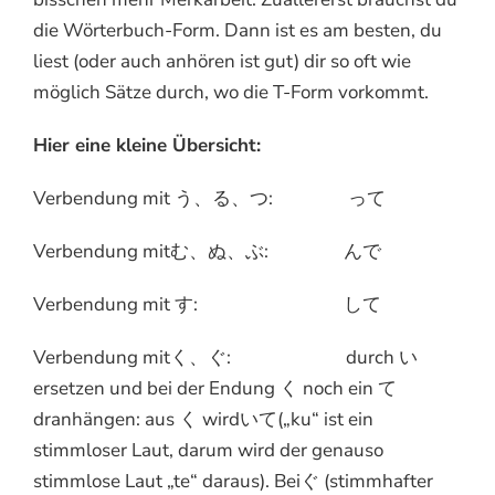
die Wörterbuch-Form. Dann ist es am besten, du
liest (oder auch anhören ist gut) dir so oft wie
möglich Sätze durch, wo die T-Form vorkommt.
Hier eine kleine Übersicht:
Verbendung mit う、る、つ: って
Verbendung mitむ、ぬ、ぶ: んで
Verbendung mit す: して
Verbendung mitく、ぐ: durch い
ersetzen und bei der Endung く noch ein て
dranhängen: aus く wirdいて(„ku“ ist ein
stimmloser Laut, darum wird der genauso
stimmlose Laut „te“ daraus). Beiぐ (stimmhafter