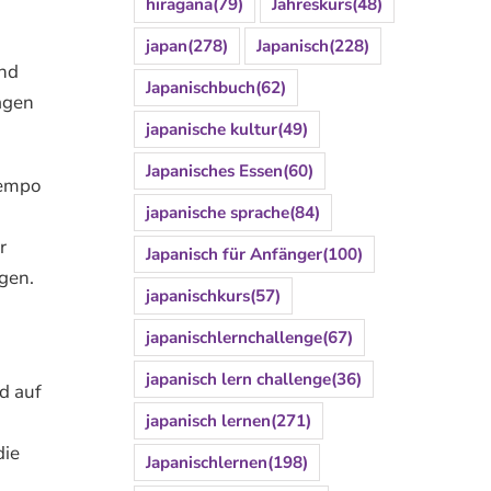
hiragana
(79)
Jahreskurs
(48)
japan
(278)
Japanisch
(228)
und
Japanischbuch
(62)
agen
japanische kultur
(49)
Japanisches Essen
(60)
tempo
japanische sprache
(84)
r
Japanisch für Anfänger
(100)
agen.
japanischkurs
(57)
japanischlernchallenge
(67)
japanisch lern challenge
(36)
nd auf
japanisch lernen
(271)
die
Japanischlernen
(198)