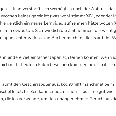
igen – dann verstopft sich womöglich noch der Abfluss, das
2 Wochen keiner gereinigt (was wohl stimmt XD), oder der 
ch eigentlich ein neues Lernvideo aufnehmen hätte wollen 
man etwas tun. Sich wirklich die Zeit nehmen, die wichtig
sten Japanischlernvideos und Bücher machen, die es auf der W
dann andere viel einfacher Japanisch lernen können, wenn i
 mich mehr Leute in Fukui besuchen kommen und ich ihnen
hn räumt den Geschirrspüler aus, kocht/hilft manchmal beim
e! In letzter Zeit kann er auch schon – fast – so gut wie 
xen, die ich verwende, um den unangenehmen Geruch aus d