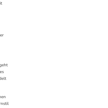
it
er
 geht
es
delt
rnen
nstil