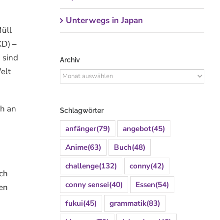
Unterwegs in Japan
Müll
XD) –
 sind
Archiv
elt
Archiv
ch an
Schlagwörter
anfänger
(79)
angebot
(45)
Anime
(63)
Buch
(48)
challenge
(132)
conny
(42)
ich
conny sensei
(40)
Essen
(54)
en
fukui
(45)
grammatik
(83)