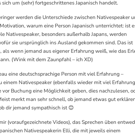
 sich um (sehr) fortgeschrittenes Japanisch handelt.
geringer werden die Unterschiede zwischen Nativespeaker 
Motivation, warum eine Person Japanisch unterrichtet: ist e
iele Nativespeaker, besonders außerhalb Japans, werden
wofür sie ursprünglich ins Ausland gekommen sind. Das ist
re, als wenn jemand aus eigener Erfahrung weiß, wie das Er
kann. (Wink mit dem Zaunpfahl – ich XD)
eau eine deutschsprachige Person mit viel Erfahrung –
einem Nativespeaker (ebenfalls wieder mit viel Erfahrung
e vor Buchung eine Möglichkeit geben, dies nachzulesen, o
Meist merkt man sehr schnell, ob jemand etwas gut erkläre
ob dir jemand sympathisch ist 😊
ir (voraufgezeichnete Videos), das Sprechen üben entwed
panischen Nativespeakerin Elli, die mit jeweils einem