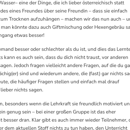
ser– eine der Dinge, die ich lieber österreichisch statt
es eines Freundes über seine Freundin – dass sie einfach
s zum Trocknen aufzuhängen – machen wir das nun auch – 
 man könnte dazu auch Giftmischung oder Hexengebräu s
hgang etwas besser!
and besser oder schlechter als du ist, und dies das Lern
s kann es auch sein, dass du dich nicht traust, vor anderen
sagen. Jedoch fragen vielleicht andere Fragen, auf die du ga
chig(er) sind und wiederum andere, die (fast) gar nichts s
ute, die häufiger Fragen stellen und einfach mal drauf
 lieber nichts sagen.
en, besonders wenn die Lehrkraft sie freundlich motiviert u
n genug sein – bei einer großen Gruppe ist das eher
ht besser dran. Klar gibt es auch immer wieder Teilnehmer, 
 dem aktuellen Stoff nichts zu tun haben, den Unterricht