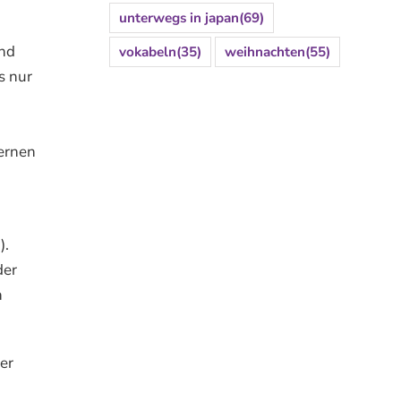
unterwegs in japan
(69)
und
vokabeln
(35)
weihnachten
(55)
s nur
lernen
).
der
n
er