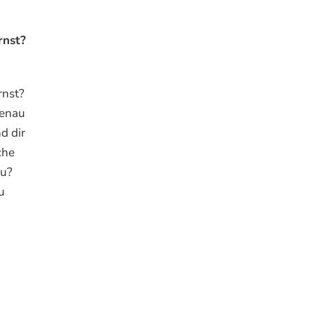
rnst?
rnst?
genau
d dir
che
zu?
u