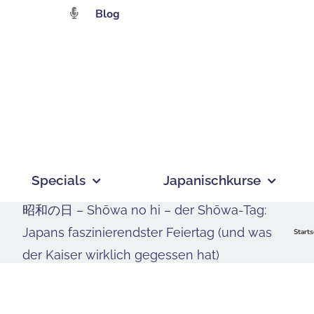
Zum
Blog
Inhalt
springen
Specials
Japanischkurse
昭和の日 – Shōwa no hi – der Shōwa-Tag:
Japans faszinierendster Feiertag (und was
Starts
der Kaiser wirklich gegessen hat)