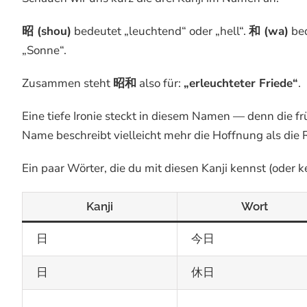
昭 (shou)
bedeutet „leuchtend“ oder „hell“.
和 (wa)
bed
„Sonne“.
Zusammen steht
昭和
also für:
„erleuchteter Friede“
.
Eine tiefe Ironie steckt in diesem Namen — denn die fr
Name beschreibt vielleicht mehr die Hoffnung als die 
Ein paar Wörter, die du mit diesen Kanji kennst (oder ke
Kanji
Wort
日
今日
日
休日