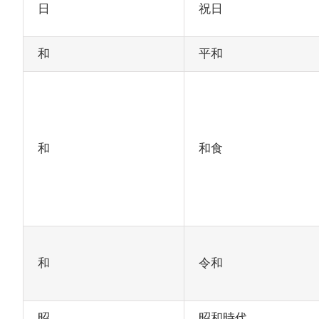
日
祝日
和
平和
和
和食
和
令和
昭
昭和時代