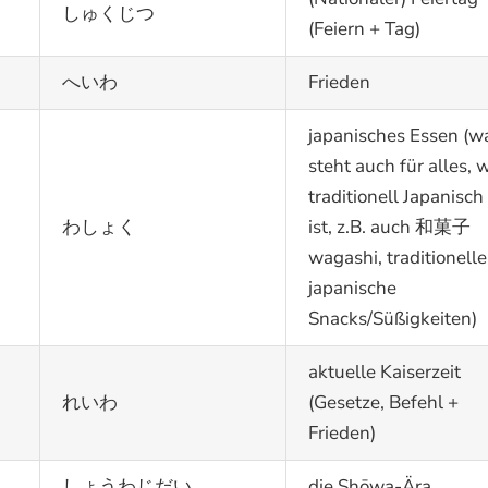
しゅくじつ
(Feiern + Tag)
へいわ
Frieden
japanisches Essen (w
steht auch für alles, 
traditionell Japanisch
わしょく
ist, z.B. auch 和菓子
wagashi, traditionelle
japanische
Snacks/Süßigkeiten)
aktuelle Kaiserzeit
れいわ
(Gesetze, Befehl +
Frieden)
しょうわじだい
die Shōwa-Ära