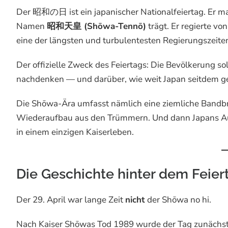
Der 昭和の日 ist ein japanischer Nationalfeiertag. Er m
Namen
昭和天皇 (Shōwa-Tennō)
trägt. Er regierte v
eine der längsten und turbulentesten Regierungszeite
Der offizielle Zweck des Feiertags: Die Bevölkerung so
nachdenken — und darüber, wie weit Japan seitdem g
Die Shōwa-Ära umfasst nämlich eine ziemliche Bandbr
Wiederaufbau aus den Trümmern. Und dann Japans Aufs
in einem einzigen Kaiserleben.
Die Geschichte hinter dem Feier
Der 29. April war lange Zeit
nicht
der Shōwa no hi.
Nach Kaiser Shōwas Tod 1989 wurde der Tag zunächst