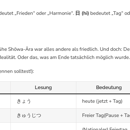
eutet „Frieden“ oder „Harmonie“.
日 (hi)
bedeutet „Tag“ od
ühe Shōwa-Ära war alles andere als friedlich. Und doch: De
Realität. Oder das, was am Ende tatsächlich möglich wurde.
nnen solltest!):
Lesung
Bedeutung
きょう
heute (jetzt + Tag)
きゅうじつ
Freier Tag(Pause + Ta
(Nationaler) Feiertag