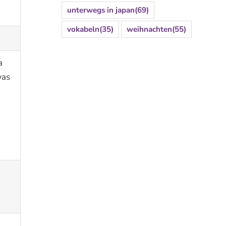
unterwegs in japan
(69)
vokabeln
(35)
weihnachten
(55)
a
was