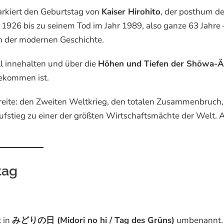
arkiert den Geburtstag von
Kaiser Hirohito
, der posthum d
on 1926 bis zu seinem Tod im Jahr 1989, also ganze 63 Jahre
n der modernen Geschichte.
ll innehalten und über die
Höhen und Tiefen der Shōwa-Ä
ekommen ist.
eite: den Zweiten Weltkrieg, den totalen Zusammenbruch,
tieg zu einer der größten Wirtschaftsmächte der Welt. A
tag
 in
みどりの日 (Midori no hi / Tag des Grüns)
umbenannt.