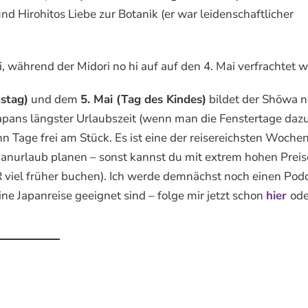
und Hirohitos Liebe zur Botanik (er war leidenschaftlicher
i, während der Midori no hi auf auf den 4. Mai verfrachtet 
gstag)
und dem
5. Mai (Tag des Kindes)
bildet der Shōwa n
Japans längster Urlaubszeit (wenn man die Fenstertage daz
ehn Tage frei am Stück. Es ist eine der reisereichsten Woche
apanurlaub planen – sonst kannst du mit extrem hohen Prei
R viel früher buchen). Ich werde demnächst noch einen Pod
ine Japanreise geeignet sind – folge mir jetzt schon
hier
ode