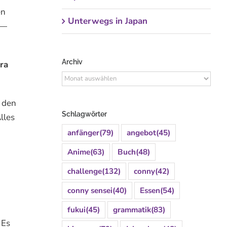
en
Unterwegs in Japan
 —
Archiv
ra
Archiv
 den
Schlagwörter
lles
anfänger
(79)
angebot
(45)
Anime
(63)
Buch
(48)
challenge
(132)
conny
(42)
conny sensei
(40)
Essen
(54)
fukui
(45)
grammatik
(83)
 Es