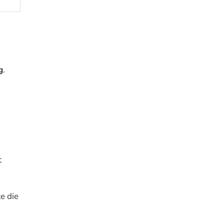
g
.
t
e die