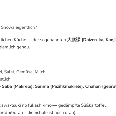
 Shōwa eigentlich?
erlichen Küche — der sogenannten
大膳課 (Daizen-ka, Kanji
ziemlich genau.
i, Salat, Gemüse, Milch
tlich
—
Saba (Makrele), Sanma (Pazifikmakrele), Chahan (gebra
kawa-tsuki no fukashi-imo)— gedämpfte Süßkartoffel,
rt/mit/dran – die Schale ist noch dran).