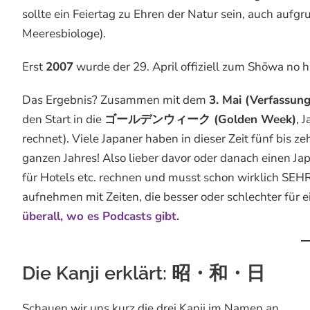
sollte ein Feiertag zu Ehren der Natur sein, auch aufgr
Meeresbiologe).
Erst
2007
wurde der 29. April offiziell zum Shōwa no h
Das Ergebnis? Zusammen mit dem
3. Mai (Verfassun
den Start in die
ゴールデンウィーク (Golden Week)
, 
rechnet). Viele Japaner haben in dieser Zeit fünf bis z
ganzen Jahres! Also lieber davor oder danach einen J
für Hotels etc. rechnen und musst schon wirklich SEH
aufnehmen mit Zeiten, die besser oder schlechter für e
überall, wo es Podcasts gibt.
Die Kanji erklärt: 昭・和・日
Schauen wir uns kurz die drei Kanji im Namen an.