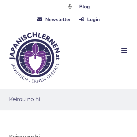
Zum
Blog
Inhalt
Newsletter
Login
springen
Keirou no hi
Keirou no hi