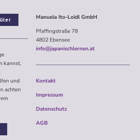
Manuela Ito-Loidl GmbH
üler
Pfaffingstraße 78
4802 Ebensee
info@japanischlernen.at
ge
n kannst,
m
elfen und
Kontakt
en achten
Impressum
erem
Datenschutz
AGB
n