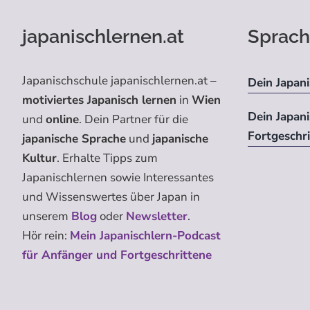
japanischlernen.at
Sprach
Japanischschule japanischlernen.at –
Dein Japani
motiviertes Japanisch lernen
in
Wien
Dein Japan
und
online
. Dein Partner für die
Fortgeschr
japanische Sprache
und
japanische
Kultur
. Erhalte Tipps zum
Japanischlernen sowie Interessantes
und Wissenswertes über Japan in
unserem
Blog
oder
Newsletter
.
Hör rein:
Mein Japanischlern-Podcast
für Anfänger und Fortgeschrittene