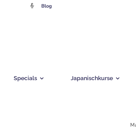
Zum
Blog
Inhalt
springen
Specials
Japanischkurse
Ma