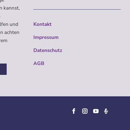
n kannst,
m
elfen und
Kontakt
en achten
Impressum
erem
Datenschutz
AGB
n