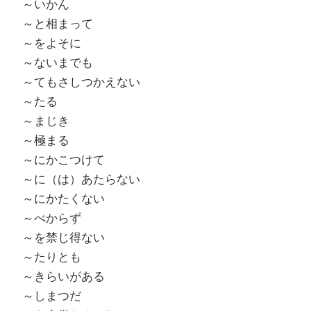
～いかん
～と相まって
～をよそに
～ないまでも
～てもさしつかえない
～たる
～まじき
～極まる
～にかこつけて
～に（は）あたらない
～にかたくない
～べからず
～を禁じ得ない
～たりとも
～きらいがある
～しまつだ