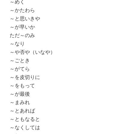
～めく
～かたわら
～と思いきや
～が早いか
ただ～のみ
～なり
～や否や（いなや）
～ごとき
～がてら
～を皮切りに
～をもって
～が最後
～まみれ
～とあれば
～ともなると
～なくしては