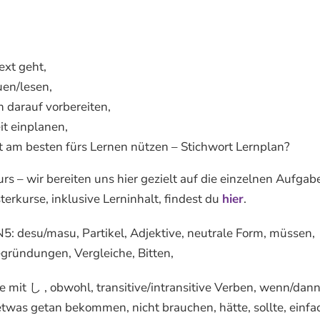
ext geht,
uen/lesen,
h darauf vorbereiten,
it einplanen,
it am besten fürs Lernen nützen – Stichwort Lernplan?
urs – wir bereiten uns hier gezielt auf die einzelnen Aufg
kurse, inklusive Lerninhalt, findest du
hier
.
N5: desu/masu, Partikel, Adjektive, neutrale Form, müssen,
egründungen, Vergleiche, Bitten,
mit し , obwohl, transitive/intransitive Verben, wenn/dann,
/etwas getan bekommen, nicht brauchen, hätte, sollte, einf