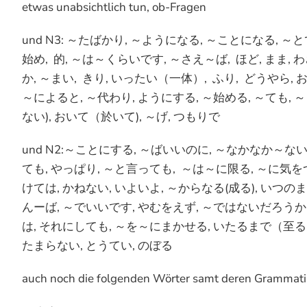
etwas unabsichtlich tun, ob-Fragen
und N3: ～たばかり, ～ようになる, ～ことになる, 
始め, 的, ～は～くらいです, ～さえ～ば, ほど, まま,
か, ～まい, きり, いったい（一体）, ふり, どうやら, 
～によると, ～代わり, ようにする, ～始める, ～ても, 
ない), おいて（於いて), ～げ, つもりで
und N2:～ことにする, ～ばいいのに, ～なかなか～な
ても, やっぱり, ～と言っても, ～は～に限る, ～に気をつ
けては, かねない, いよいよ, ～からなる(成る), いつ
んーば, ～でいいです, やむをえず, ～ではないだろうか,
は, それにしても, ～を～にまかせる, いたるまで（至るまで
たまらない, とうてい, のぼる
auch noch die folgenden Wörter samt deren Grammat