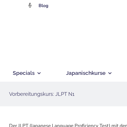
Zum
Blog
Inhalt
springen
Specials
Japanischkurse
Vorbereitungskurs: JLPT N1
Der JLPT (Japanese Language Proficiency Test) mit dem