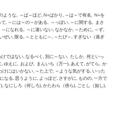
のような, ～ば～ほど, N+ばかり, ～は～で有名, N+を
えって, ～には～の～がある, ～っぽい, ～に関する, まさ
, ～になれる, ～に違いない, なかなか, ～ために, ～ず,
せいぜい, 限る, ～とともに～, ～たび～, すぎない（過ぎ
わけではない, なるべく, 別に～ない, たしか, 何といっ
ゆえに, および, まんいち（万一), あえて, がてら, か
いわけにはいかない, ～た上で, ～ような気がする, いった
なる, 思うように, よっぽど, さすがに, ものの, 一方で
, なにしろ（何しろ), かたわら（傍ら), ごとし（如し),