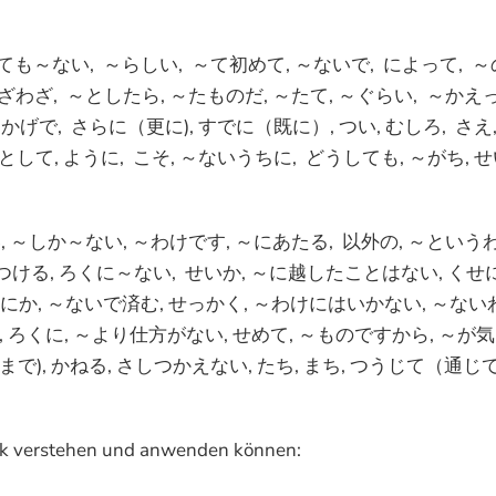
～とても～ない, ～らしい, ～て初めて, ～ないで, によって, ～
 わざわざ, ～としたら, ～たものだ, ～たて, ～ぐらい, ～か
おかげで, さらに（更に), すでに（既に）, つい, むしろ, さえ
～として, ように, こそ, ～ないうちに, どうしても, ～がち, 
い, ～しか～ない, ～わけです, ～にあたる, 以外の, ～という
ける, ろくに～ない, せいか, ～に越したことはない, くせに, 
のまにか, ～ないで済む, せっかく, ～わけにはいかない, ～な
 ろくに, ～より仕方がない, せめて, ～ものですから, ～が気に
), かねる, さしつかえない, たち, まち, つうじて（通じて)
ik verstehen und anwenden können: