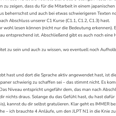
n zu zeigen, dass du für die Mitarbeit in einem japanischen
us beherrschst und auch bei etwas schwierigeren Texten no
nach Abschluss unserer C1 Kurse (C1.1, C1.2, C1.3) hast.
hr wohl lesen können (nicht nur die Bedeutung erkennen). E
entsprechend ist. Abschließend gibt es auch noch eine Hö
.
reitet zu sein und auch zu wissen, wo eventuell noch Aufhol
lebt hast und dort die Sprache aktiv angewendet hast, ist 
apaner schwierig zu schaffen sei – das stimmt nicht. Es ko
as Niveau entspricht ungefähr dem, das man nach Abschluss
dir nichts draus. Solange du das Gefühl hast, du hast dafür 
nis), kannst du dir selbst gratulieren. Klar geht es IMMER
e – ich brauchte 4 Anläufe, um den JLPT N1 in die Knie zu 