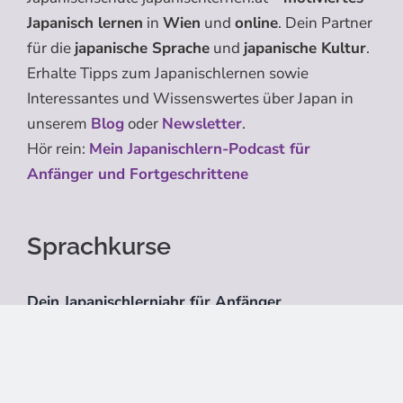
Japanisch lernen
in
Wien
und
online
. Dein Partner
für die
japanische Sprache
und
japanische Kultur
.
Erhalte Tipps zum Japanischlernen sowie
Interessantes und Wissenswertes über Japan in
unserem
Blog
oder
Newsletter
.
Hör rein:
Mein Japanischlern-Podcast für
Anfänger und Fortgeschrittene
Sprachkurse
Dein Japanischlernjahr für Anfänger
Dein Japanischlernjahr für LEICHT
Fortgeschrittene