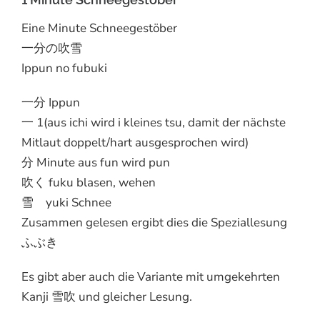
Eine Minute Schneegestöber
一分の吹雪
Ippun no fubuki
一分 Ippun
一 1(aus ichi wird i kleines tsu, damit der nächste
Mitlaut doppelt/hart ausgesprochen wird)
分 Minute aus fun wird pun
吹く fuku blasen, wehen
雪 yuki Schnee
Zusammen gelesen ergibt dies die Speziallesung
ふぶき
Es gibt aber auch die Variante mit umgekehrten
Kanji 雪吹 und gleicher Lesung.