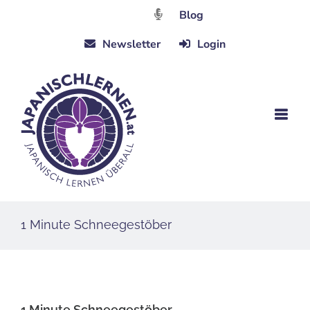
Zum
Blog
Inhalt
Newsletter
Login
springen
1 Minute Schneegestöber
1 Minute Schneegestöber