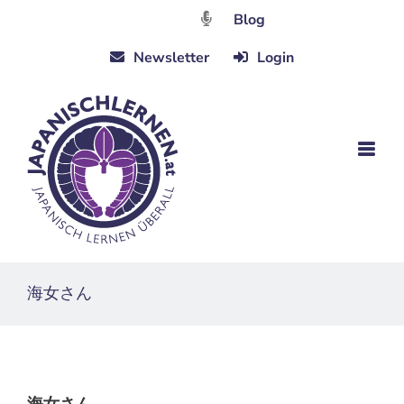
Zum
Blog
Inhalt
Newsletter
Login
springen
海女さん
海女さん