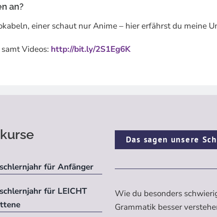
en an?
Vokabeln, einer schaut nur Anime – hier erfährst du meine 
n samt Videos:
http://bit.ly/2S1Eg6K
kurse
Das sagen unsere Sch
schlernjahr für Anfänger
ischlernjahr für LEICHT
Wie du besonders schwieri
ittene
Grammatik besser verstehe