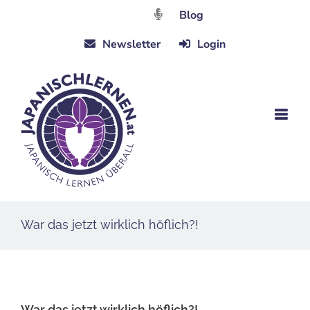
Zum
Blog
Inhalt
Newsletter
Login
springen
War das jetzt wirklich höflich?!
War das jetzt wirklich höflich?!