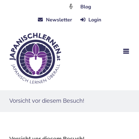
Zum
Blog
Inhalt
Newsletter
Login
springen
Vorsicht vor diesem Besuch!
Vorsicht vor diesem Besuch!