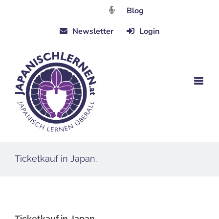
Zum
Blog
Inhalt
Newsletter
Login
springen
Ticketkauf in Japan.
Ticketkauf in Japan.