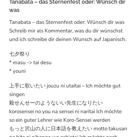
Tanabata – das Sternenfest oder: Wünsch dir
was
Tanabata – das Sternenfest oder: Wünsch dir was
Schreib mir als Kommentar, was du dir wünschst
und ich schreibe dir deinen Wunsch auf Japanisch.
七夕祭り
* masu -> tai desu
* youni
上手に歌いたい jouzu ni utaitai – Ich möchte gut
singen
殺せんせーのようないい先生になりたい
korosensei no you na sensei ni naritai Ich möchte
so ein guter Lehrer wie Koro-Sensei werden
もっと沢山の人に日本語を教えたい motto takusan