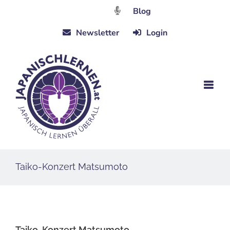
Zum
Blog
Inhalt
Newsletter
Login
springen
Taiko-Konzert Matsumoto
Taiko-Konzert Matsumoto