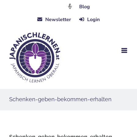
Zum
Blog
Inhalt
Newsletter
Login
springen
Schenken-geben-bekommen-erhalten
Schenken-geben-bekommen-erhalten