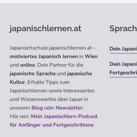
japanischlernen.at
Sprach
Japanischschule japanischlernen.at –
Dein Japani
motiviertes Japanisch lernen
in
Wien
Dein Japan
und
online
. Dein Partner für die
Fortgeschr
japanische Sprache
und
japanische
Kultur
. Erhalte Tipps zum
Japanischlernen sowie Interessantes
und Wissenswertes über Japan in
unserem
Blog
oder
Newsletter
.
Hör rein:
Mein Japanischlern-Podcast
für Anfänger und Fortgeschrittene