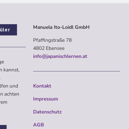
Manuela Ito-Loidl GmbH
üler
Pfaffingstraße 78
4802 Ebensee
info@japanischlernen.at
ge
n kannst,
m
elfen und
Kontakt
en achten
Impressum
erem
Datenschutz
AGB