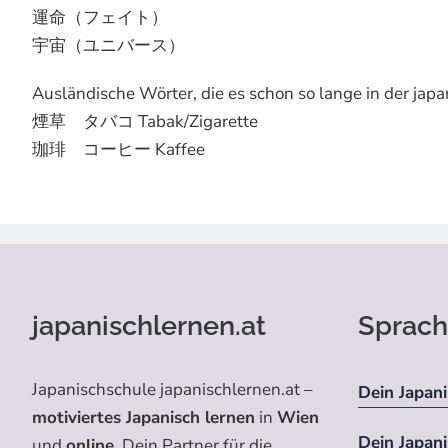
運命（フェイト）
宇宙（ユニバース）
Ausländische Wörter, die es schon so lange in der jap
煙草 タバコ Tabak/Zigarette
珈琲 コーヒー Kaffee
japanischlernen.at
Sprach
Japanischschule japanischlernen.at –
Dein Japani
motiviertes Japanisch lernen
in
Wien
Dein Japan
und
online
. Dein Partner für die