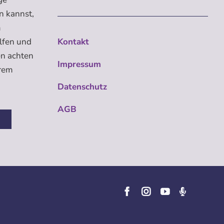
n kannst,
m
elfen und
Kontakt
en achten
Impressum
erem
Datenschutz
AGB
n