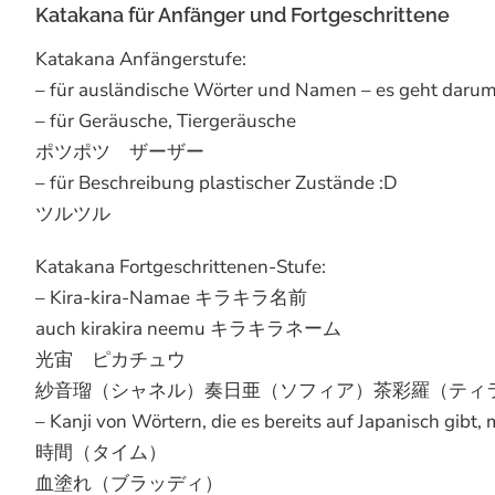
Katakana für Anfänger und Fortgeschrittene
Katakana Anfängerstufe:
– für ausländische Wörter und Namen – es geht darum,
– für Geräusche, Tiergeräusche
ポツポツ ザーザー
– für Beschreibung plastischer Zustände :D
ツルツル
Katakana Fortgeschrittenen-Stufe:
– Kira-kira-Namae キラキラ名前
auch kirakira neemu キラキラネーム
光宙 ピカチュウ
紗音瑠（シャネル）奏日亜（ソフィア）茶彩羅（ティ
– Kanji von Wörtern, die es bereits auf Japanisch gibt
時間（タイム）
血塗れ（ブラッディ）