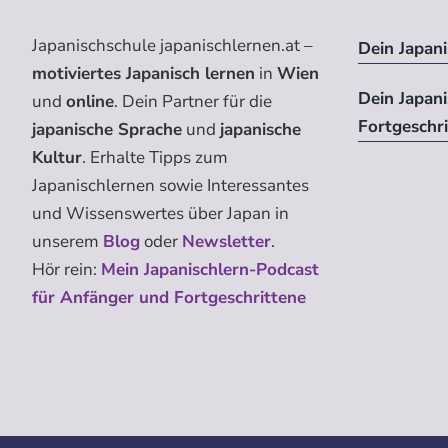
Japanischschule japanischlernen.at –
Dein Japani
motiviertes Japanisch lernen
in
Wien
Dein Japan
und
online
. Dein Partner für die
Fortgeschr
japanische Sprache
und
japanische
Kultur
. Erhalte Tipps zum
Japanischlernen sowie Interessantes
und Wissenswertes über Japan in
unserem
Blog
oder
Newsletter
.
Hör rein:
Mein Japanischlern-Podcast
für Anfänger und Fortgeschrittene