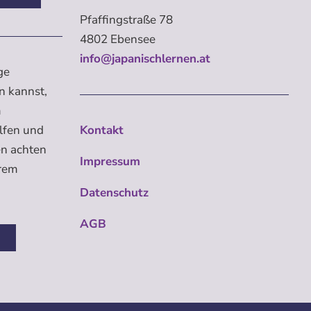
Pfaffingstraße 78
4802 Ebensee
info@japanischlernen.at
ge
n kannst,
m
elfen und
Kontakt
en achten
Impressum
erem
Datenschutz
AGB
n